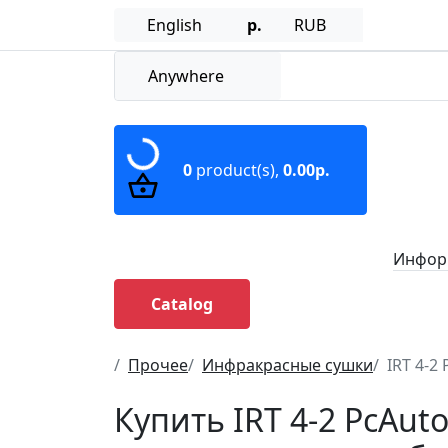
English
р.
RUB
Anywhere
0
product(s),
0.00р.
Информ
Catalog
Прочее
Инфракрасные сушки
IRT 4-2
Купить IRT 4-2 PcAu