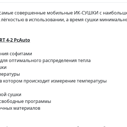
это самые совершенные мобильные ИК-СУШКИ с наиболь
я лёгкостью в использовании, а время сушки минимально
T 4-2 PcAuto
ения софитами
для оптимального распределения тепла
шки
пературы
 в котором происходит измерение температуры
ной сушки
 свободные программы
очных материалов