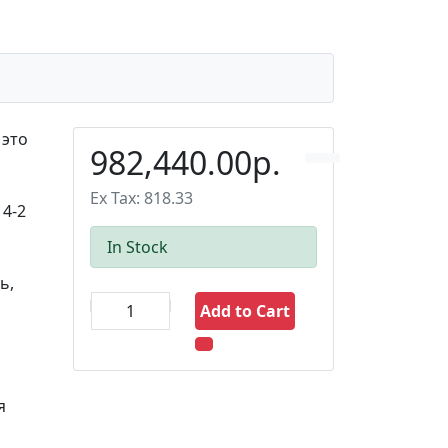
 это
982,440.00р.
Ex Tax: 818.33
4-2
In Stock
ь,
Add to Cart
я