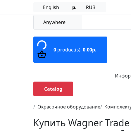
English
р.
RUB
Anywhere
0
product(s),
0.00р.
Информ
Catalog
Окрасочное оборудование
Комполект
Купить Wagner Trade 