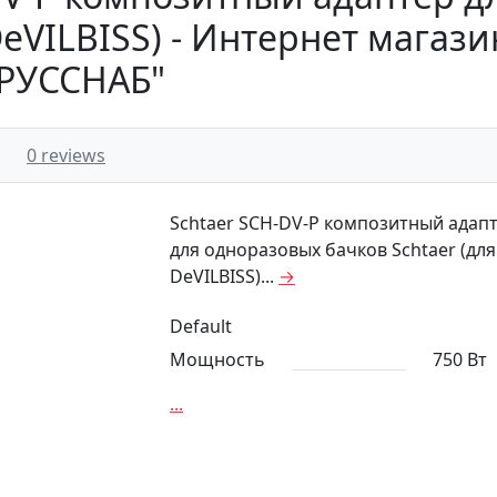
 DeVILBISS) - Интернет мага
"РУССНАБ"
0 reviews
Schtaer SCH-DV-P композитный адап
для одноразовых бачков Schtaer (для
DeVILBISS)...
→
Default
Мощность
750 Вт
...