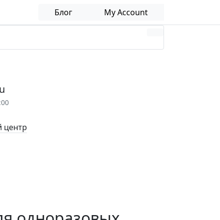
Блог
My Account
u
:00
 центр
для одноразовых