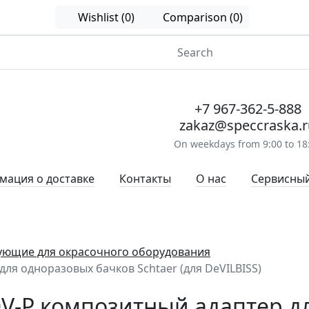
Wishlist (0)
Comparison (0)
+7 967-362-5-888
zakaz@speccraska.r
On weekdays from 9:00 to 18
ация о доставке
Контакты
О нас
Сервисный
ующие для окрасочного оборудования
для одноразовых бачков Schtaer (для DeVILBISS)
DV-P композитный адаптер 