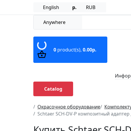
English
р.
RUB
Anywhere
0
product(s),
0.00р.
Информ
Catalog
Окрасочное оборудование
Комполект
Schtaer SCH-DV-P композитный адаптер 
Купить Schtaer SCH-