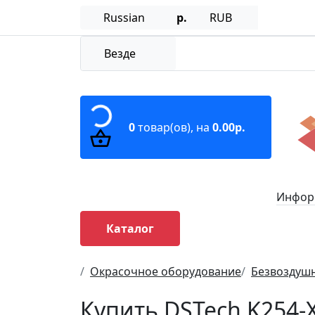
Russian
р.
RUB
Везде
0
товар(ов),
на
0.00р.
Информ
Каталог
Окрасочное оборудование
Безвоздуш
Купить DSTech K254-