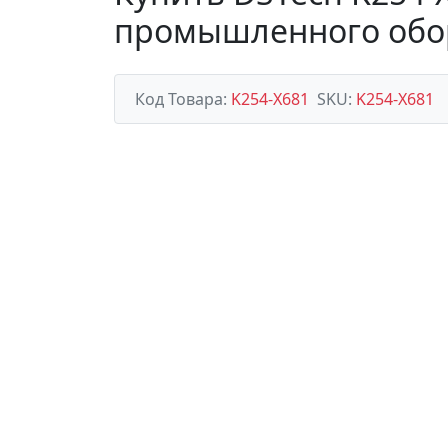
промышленного обо
Код Товара:
K254-X681
SKU:
K254-X681