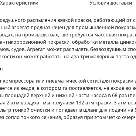
Характеристики
Условия доставки
оздушного распыления вязкой краски, работающий от сж
чный агрегат предназначен для промышленной покраски
водах, на производствах, где требуется массовая покра
я антикоррозионной покраски, обработки металла цинк
ов, судов. Агрегат может распылять безвоздушным спо
язкости он может работать на два-три малярных поста 
а:
т компрессора или пневматической сети, (для покраски а
вается из ведра, в котором та поставляется, на входе в
цы площадей верхней и нижней части насоса в 68 раз (п
ая 2 атм воздуха , мы получаем 132 атм краски, 3 атм возд
ильтр тонкой очистки и попадает в шланг для подачи на
ез сопло тонкого сечения, образуя при этом четко очер