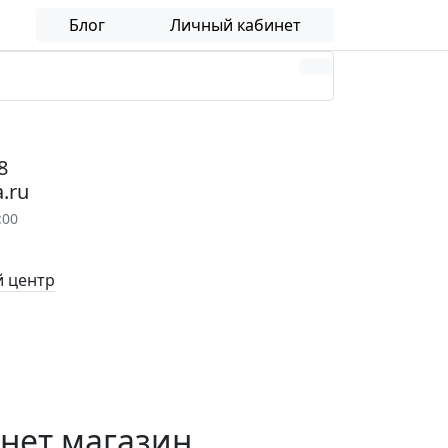
Блог
Личный кабинет
8
.ru
:00
 центр
рнет магазин