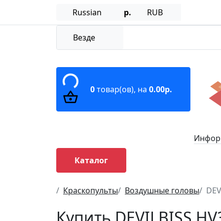
Russian
р.
RUB
Везде
0
товар(ов),
на
0.00р.
Информ
Каталог
Краскопульты
Воздушные головы
DEV
Купить DEVILBISS HV