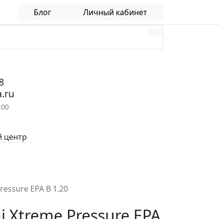
Блог
Личный кабинет
8
.ru
:00
 центр
essure EPA B 1.20
 Xtreme Pressure EPA