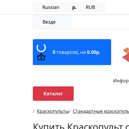
Russian
р.
RUB
Везде
0
товар(ов),
на
0.00р.
Информ
Каталог
Краскопульты
Стандартные краскопул
Купить Краскопульт с