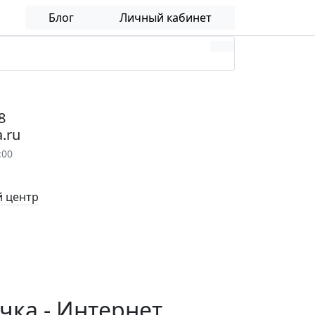
Блог
Личный кабинет
8
.ru
:00
 центр
ачка - Интернет