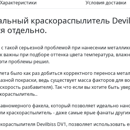
Характеристики
Условия доставки
ьный краскораспылитель Devilb
я отдельно.
с такой серьезной проблемой при нанесении металлико
ак важны при подборе оттенка цвета температура, влажно
 эти проблемы решил.
ета было как раз добиться корректного переноса метал
зной покраски, ведь существует масса факторов для в
скорость разбавителя). Так что если вы хотите быть у
скораспылитель..
хравномерного факела, который позволяет идеально на
ли краскораспылитель - даже самые ярые фанаты других 
кораспылителя Devilbiss DV1, позволяет использовать 