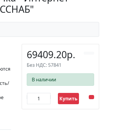
УССНАБ"
69409.20р.
Без НДС: 57841
ются
В наличии
сть/
ре
Купить