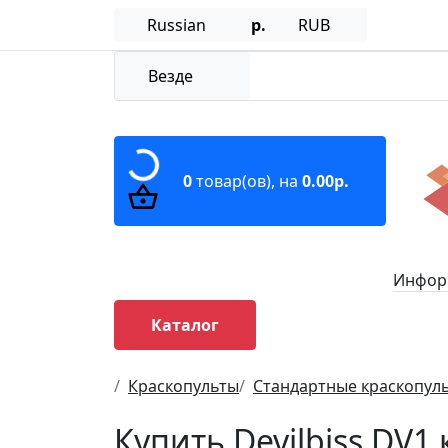
Russian
р.
RUB
Везде
0
товар(ов),
на
0.00р.
Информ
Каталог
Краскопульты
Стандартные краскопул
Купить Devilbiss DV1