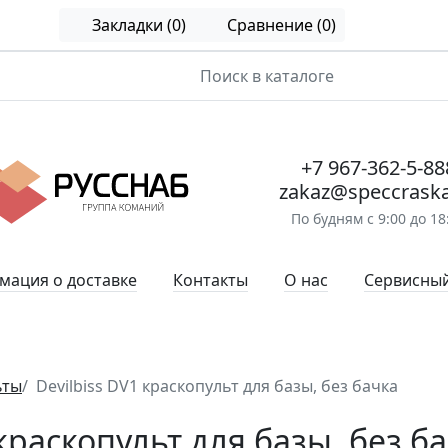
Закладки (0)
Сравнение (0)
+7 967-362-5-88
zakaz@speccraska
По будням с 9:00 до 18
ация о доставке
Контакты
О нас
Сервисный
ьты
Devilbiss DV1 краскопульт для базы, без бачка
 краскопульт для базы, без б