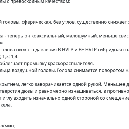
лы с превосходным качеством:
 головы, сферическая, без углов, существенно снижает
ха - теперь он коаксиальный, малошумный, меньше свист
я.
олова низкого давления B HVLP и B+ HVLP гибридная гол
1,3; 1,4.
 облегчает промывку краскораспылителя.
ьца воздушной головы. Голова снимается поворотом на
крытием, легко заворачивается одной рукой. Меньшее д
тверстия дюзы и равномерно изнашиваться, в противн
т иглу входить изначально одной стороной со смещени
кела.
 л/мин;