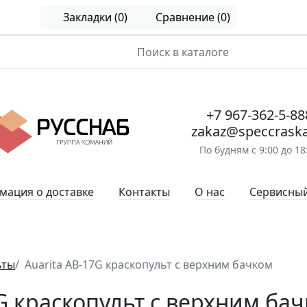
Закладки (0)
Сравнение (0)
+7 967-362-5-88
zakaz@speccraska
По будням с 9:00 до 18
ация о доставке
Контакты
О нас
Сервисный
ьты
Auarita AB-17G краскопульт с верхним бачком
G краскопульт с верхним бач