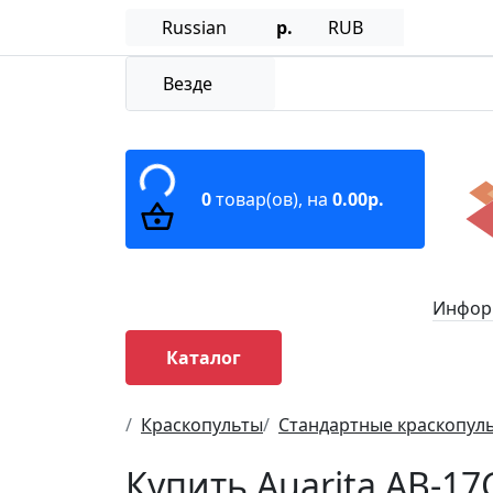
Russian
р.
RUB
Везде
0
товар(ов),
на
0.00р.
Информ
Каталог
Краскопульты
Стандартные краскопул
Купить Auarita AB-17