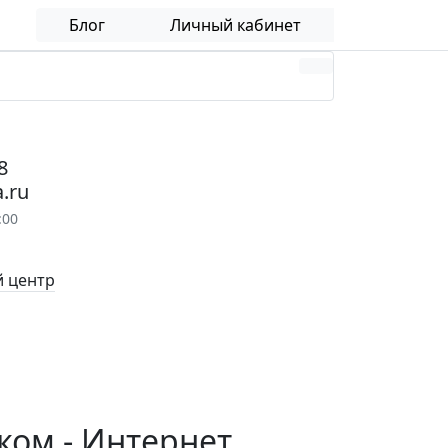
Блог
Личный кабинет
8
.ru
:00
 центр
ком - Интернет