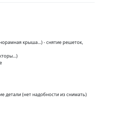
орамная крыша...) - снятие решеток,
торы...)
е
е детали (нет надобности из снимать)