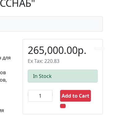
УССНАБ"
265,000.00р.
н для
Ex Tax: 220.83
дов
In Stock
ов,
Add to Cart
ия